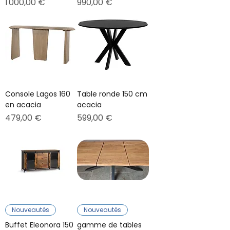
Prix
Prix
1 000,00 €
990,00 €
Console Lagos 160
Table ronde 150 cm
en acacia
acacia
Prix
Prix
479,00 €
599,00 €
Nouveautés
Nouveautés
Buffet Eleonora 150
gamme de tables