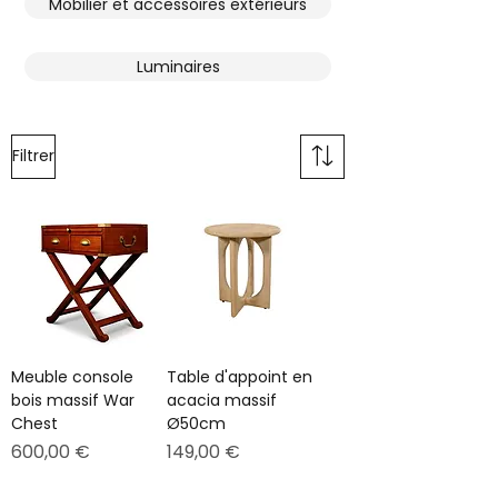
Mobilier et accessoires extérieurs
Luminaires
Filtrer
Meuble console
Table d'appoint en
bois massif War
acacia massif
Chest
Ø50cm
Prix
Prix
600,00 €
149,00 €