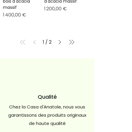
bois d'acacia
d'acacia massif
massif
Prix
1 200,00 €
Prix
1 400,00 €
1
/
2
Qualité
Chez la Casa d'Anatole, nous vous
garantissons des produits originaux
de haute qualité