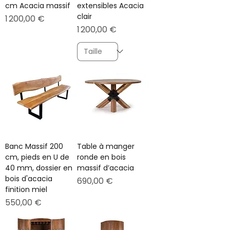
cm Acacia massif
extensibles Acacia
clair
Prix
1 200,00 €
Prix
1 200,00 €
Banc Massif 200
Table à manger
cm, pieds en U de
ronde en bois
40 mm, dossier en
massif d’acacia
bois d'acacia
Prix
690,00 €
finition miel
Prix
550,00 €