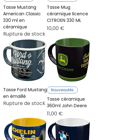
Tasse Mustang
Tasse Mug
American Classic
céramique licence
330 ml en
CITROEN 330 ML
céramique
Prix
10,00 €
Rupture de stock
Tasse Ford Mustang
Nouveautés
en émaillé
Tasse céramique
Rupture de stock
360ml John Deere
Prix
11,00 €