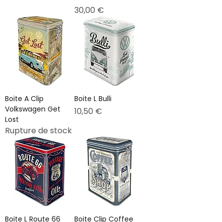
Prix
30,00 €
Boite A Clip
Boite L Bulli
Volkswagen Get
Prix
10,50 €
Lost
Rupture de stock
Boite L Route 66
Boite Clip Coffee