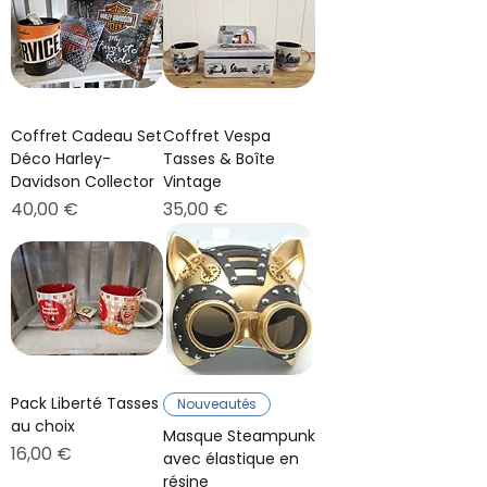
Coffret Cadeau Set
Coffret Vespa
Déco Harley-
Tasses & Boîte
Davidson Collector
Vintage
Prix
Prix
40,00 €
35,00 €
Pack Liberté Tasses
Nouveautés
au choix
Masque Steampunk
Prix
16,00 €
avec élastique en
résine