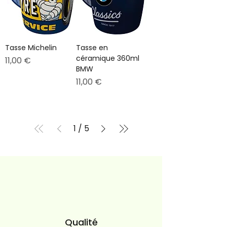
Tasse Michelin
Tasse en
céramique 360ml
Prix
11,00 €
BMW
Prix
11,00 €
1
/
5
Qualité