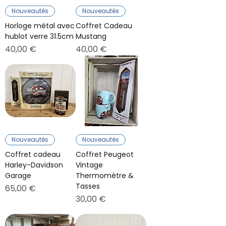
Nouveautés
Nouveautés
Horloge métal avec
Coffret Cadeau
hublot verre 31.5cm
Mustang
Prix
Prix
40,00 €
40,00 €
Nouveautés
Nouveautés
Coffret cadeau
Coffret Peugeot
Harley-Davidson
Vintage
Garage
Thermomètre &
Tasses
Prix
65,00 €
Prix
30,00 €