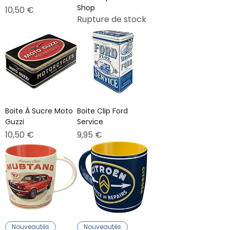
Shop
Prix
10,50 €
Rupture de stock
Boite À Sucre Moto
Boite Clip Ford
Guzzi
Service
Prix
Prix
10,50 €
9,95 €
Nouveautés
Nouveautés