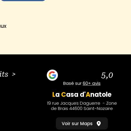
aux
its >
5,0
Basé sur
60+ avis
L
a
C
asa
d'
A
natole
19 rue Jacques Daguerre - Zone
de Brais 44600 Saint-Nazaire
Voir sur Maps