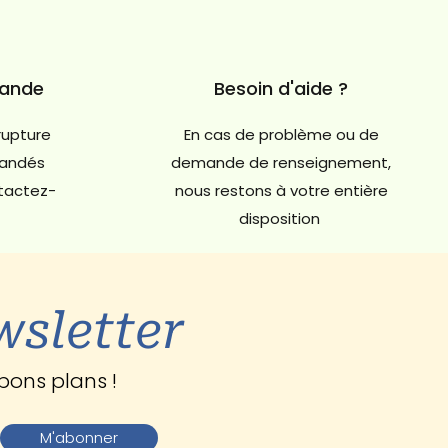
mande
Besoin d'aide ?
rupture
En cas de problème ou de
andés
demande de renseignement,
ntactez-
nous restons à votre entière
disposition
wsletter
bons plans !
M'abonner