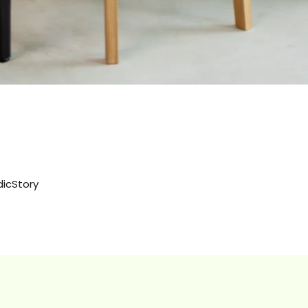
dicStory