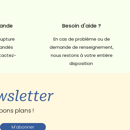
mande
Besoin d'aide ?
rupture
En cas de problème ou de
andés
demande de renseignement,
ntactez-
nous restons à votre entière
disposition
wsletter
bons plans !
M'abonner