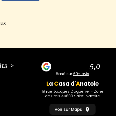
aux
its >
5,0
Basé sur
60+ avis
L
a
C
asa
d'
A
natole
19 rue Jacques Daguerre - Zone
de Brais 44600 Saint-Nazaire
Voir sur Maps