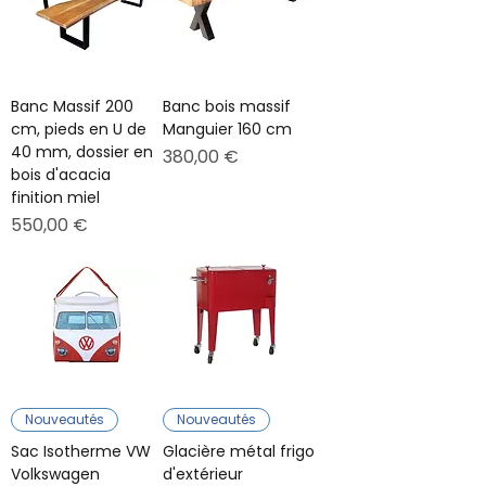
Banc Massif 200
Banc bois massif
cm, pieds en U de
Manguier 160 cm
40 mm, dossier en
Prix
380,00 €
bois d'acacia
finition miel
Prix
550,00 €
Nouveautés
Nouveautés
Sac Isotherme VW
Glacière métal frigo
Volkswagen
d'extérieur