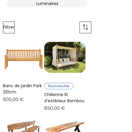
Luminaires
Filtrer
Banc de jardin Park
Nouveautés
210cm
Chilienne lit
Prix
600,00 €
d'extérieur Bambou
Prix
850,00 €