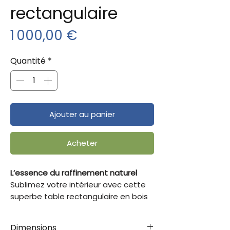
rectangulaire
Prix
1 000,00 €
Quantité
*
Ajouter au panier
Acheter
L’essence du raffinement naturel
Sublimez votre intérieur avec cette
superbe table rectangulaire en bois
massif d’acacia. Son design épuré et
sophistiqué met en valeur la beauté
Dimensions