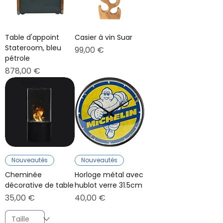
Table d'appoint
Casier à vin Suar
Stateroom, bleu
Prix
99,00 €
pétrole
Prix
878,00 €
Nouveautés
Nouveautés
Cheminée
Horloge métal avec
décorative de table
hublot verre 31.5cm
Prix
Prix
35,00 €
40,00 €