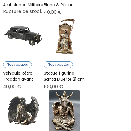
Ambulance Militaire
Blanc & Résine
Rupture de stock
Prix
40,00 €
Nouveautés
Nouveautés
Véhicule Rétro
Statue figurine
Traction avant
Santa Muerte 21 cm
Prix
Prix
40,00 €
100,00 €