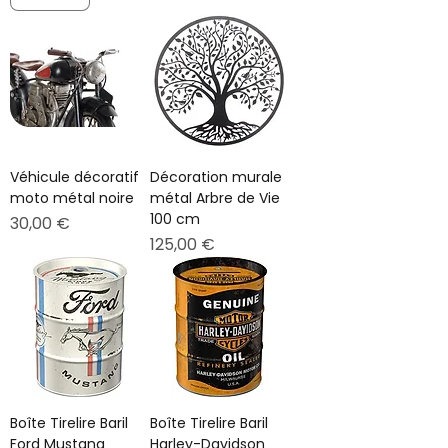
Véhicule décoratif
Décoration murale
moto métal noire
métal Arbre de Vie
100 cm
Prix
30,00 €
Prix
125,00 €
Boîte Tirelire Baril
Boîte Tirelire Baril
Ford Mustang
Harley-Davidson