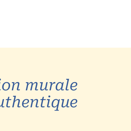
Exclu web
À propos
ion murale
uthentique