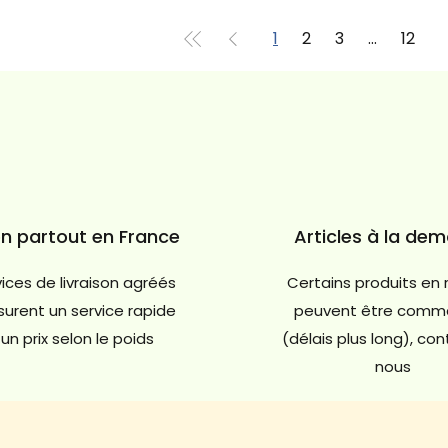
1
2
3
...
12
on partout en France
Articles à la de
ices de livraison agréés
Certains produits en 
urent un service rapide
peuvent être comm
un prix selon le poids
(délais plus long), co
nous