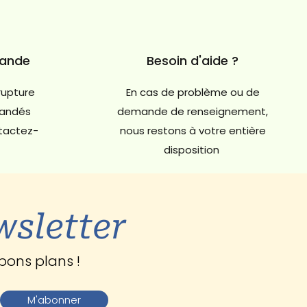
mande
Besoin d'aide ?
rupture
En cas de problème ou de
andés
demande de renseignement,
ntactez-
nous restons à votre entière
disposition
wsletter
bons plans !
M'abonner