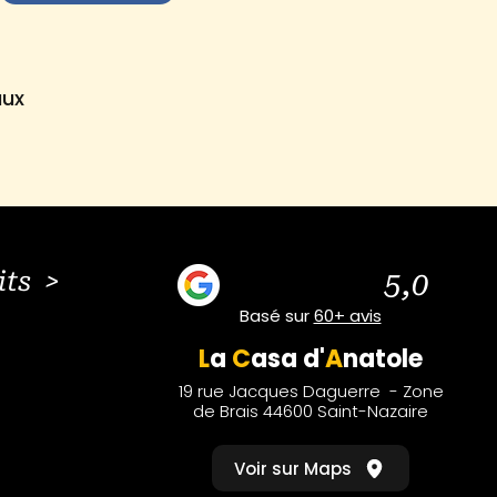
aux
its >
5,0
Basé sur
60+ avis
L
a
C
asa
d'
A
natole
19 rue Jacques Daguerre - Zone
de Brais 44600 Saint-Nazaire
Voir sur Maps