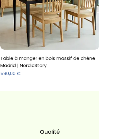
Stock disponible
Délai rapide
Gros choix de chaises qualité
renforcée.
Et encore plus de choix sur
demande...
Table à manger en bois massif de chêne
Armoire 'Marc' 3 
Madrid | NordicStory
Sonoma
Prix
Prix
590,00 €
312,18 €
Qualité