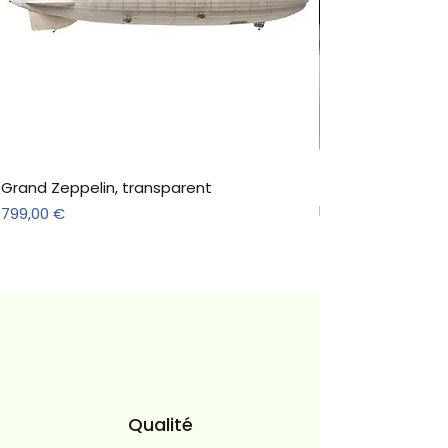
Grand Zeppelin, transparent
Table à manger e
Madrid | NordicSt
Prix
799,00 €
Prix
590,00 €
Qualité