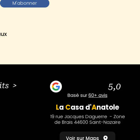
M'abonner
aux
its >
5,0
Basé sur
60+ avis
L
a
C
asa
d'
A
natole
19 rue Jacques Daguerre - Zone
de Brais 44600 Saint-Nazaire
Voir sur Maps