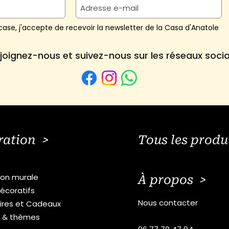
ase, j'accepte de recevoir la newsletter de la Casa d'Anatole
joignez-nous et suivez-nous sur les réseaux soci
ration >
Tous les produ
ion murale
À propos >
écoratifs
Nous contacter
ires et Cadeaux
s & thèmes