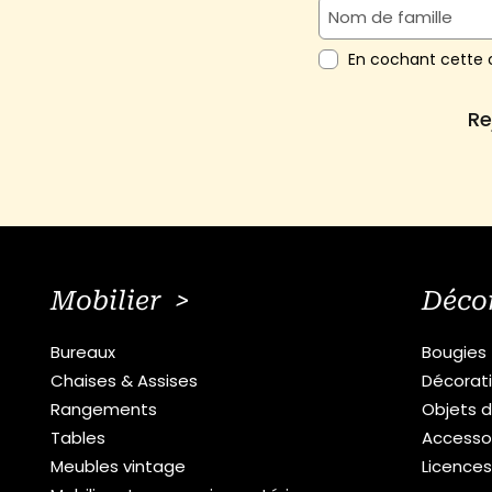
En cochant cette c
Re
Mobilier >
Déco
Bureaux
Bougies
Chaises & Assises
Décorat
Rangements
Objets d
Tables
Accesso
Meubles vintage
Licence