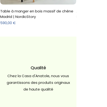
Table à manger en bois massif de chêne
Armoire 'Marc' 3 
Madrid | NordicStory
Sonoma
Prix
Prix
590,00 €
312,18 €
Qualité
Chez la Casa d'Anatole, nous vous
garantissons des produits originaux
de haute qualité