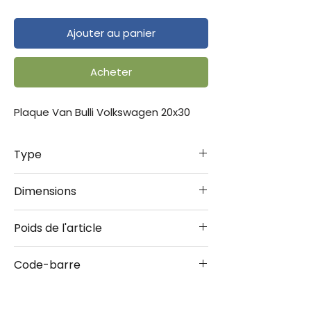
Ajouter au panier
Acheter
Plaque Van Bulli Volkswagen 20x30
Type
Plaque 20X30
Dimensions
20x30 cm
Poids de l'article
0.240 kg
Code-barre
4036113222134