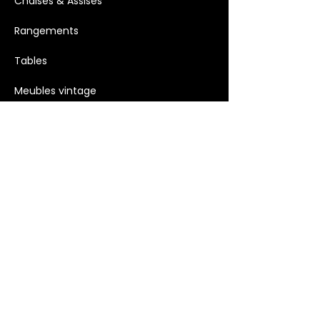
Chaises & Assises
Rangements
Tables
Meubles vintage
Mobilier et accessoires extérieurs
Luminaires
Décoration >
Bougies
Décoration murale
Objets décoratifs