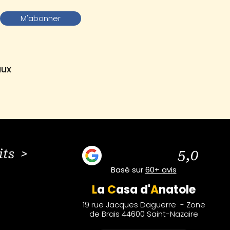
M'abonner
aux
its >
5,0
Basé sur
60+ avis
L
a
C
asa
d'
A
natole
19 rue Jacques Daguerre - Zone
de Brais 44600 Saint-Nazaire