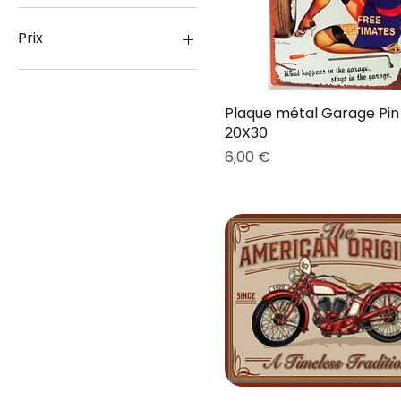
Prix
5 €
360 €
Plaque métal Garage Pin
20X30
Prix
6,00 €