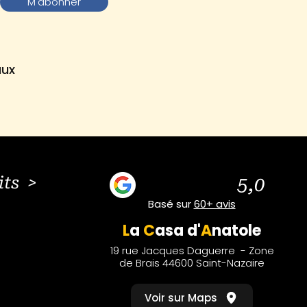
M'abonner
aux
its >
5,0
Basé sur
60+ avis
L
a
C
asa
d'
A
natole
19 rue Jacques Daguerre - Zone
de Brais 44600 Saint-Nazaire
Voir sur Maps