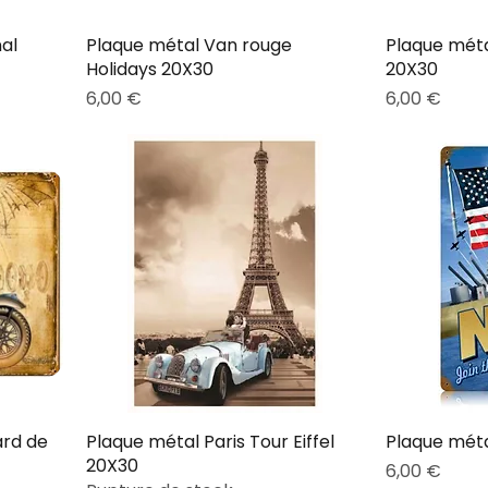
al
Plaque métal Van rouge
Plaque mét
Holidays 20X30
20X30
Prix
Prix
6,00 €
6,00 €
ard de
Plaque métal Paris Tour Eiffel
Plaque méta
20X30
Prix
6,00 €