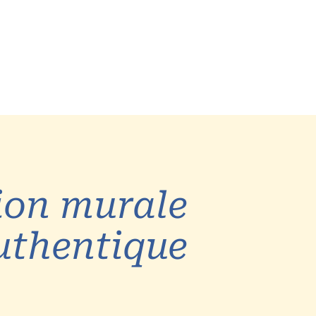
Exclu web
À propos
ion murale
uthentique