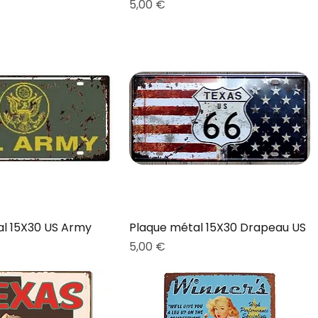
Prix
5,00 €
al 15X30 US Army
Plaque métal 15X30 Drapeau US
Prix
5,00 €