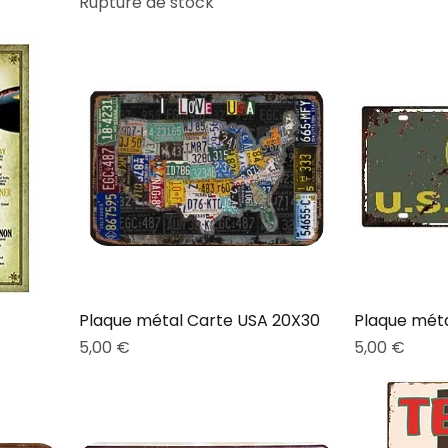
Rupture de stock
Plaque métal Carte USA 20X30
Plaque mét
Prix
Prix
5,00 €
5,00 €