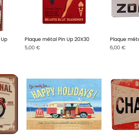
 Up
Plaque métal Pin Up 20X30
Plaque mét
Prix
Prix
5,00 €
6,00 €