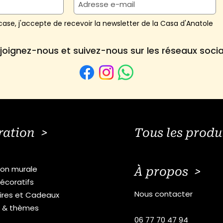
ase, j'accepte de recevoir la newsletter de la Casa d'Anatole
joignez-nous et suivez-nous sur les réseaux soci
ration >
Tous les produ
ion murale
À propos >
écoratifs
Nous contacter
ires et Cadeaux
s & thèmes
06 77 70 47 94