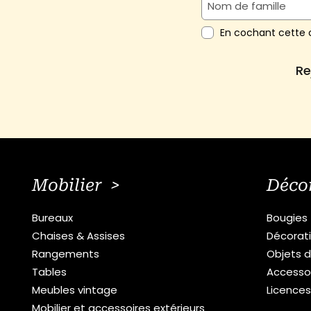
En cochant cette c
Re
Mobilier >
Déco
Bureaux
Bougies
Chaises & Assises
Décorat
Rangements
Objets d
Tables
Accesso
Meubles vintage
Licence
Mobilier et accessoires extérieurs