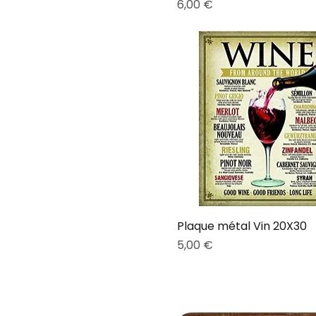
Prix
6,00 €
Plaque métal Vin 20X30
Prix
5,00 €