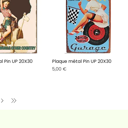
l Pin UP 20X30
Plaque métal Pin UP 20X30
Prix
5,00 €