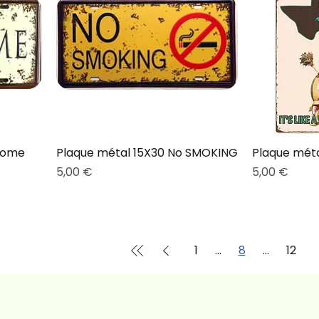
come
Plaque métal 15X30 No SMOKING
Plaque méta
Prix
Prix
5,00 €
5,00 €
1
...
8
...
12