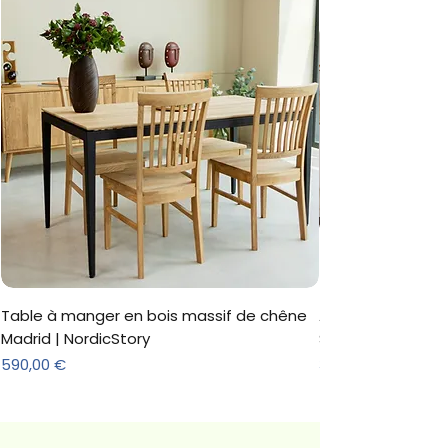
Table à manger en bois massif de chêne
Armoire 'Marc' 3 
Madrid | NordicStory
Sonoma
Prix
Prix
590,00 €
312,18 €