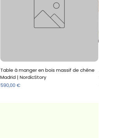
Table à manger en bois massif de chêne
Armoire 'Marc' 3 
Madrid | NordicStory
Sonoma
Prix
Prix
590,00 €
312,18 €