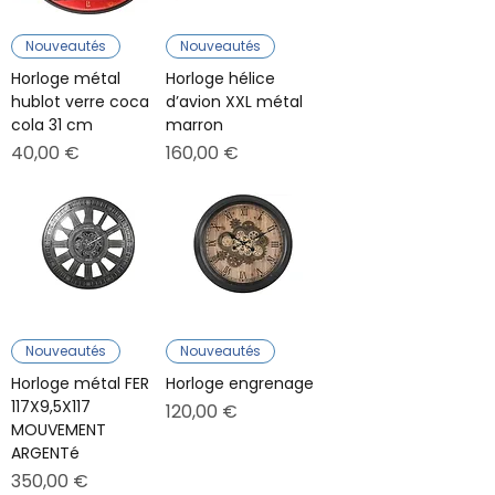
Nouveautés
Nouveautés
Horloge métal
Horloge hélice
hublot verre coca
d’avion XXL métal
cola 31 cm
marron
Prix
Prix
40,00 €
160,00 €
Nouveautés
Nouveautés
Horloge métal FER
Horloge engrenage
117X9,5X117
Prix
120,00 €
MOUVEMENT
ARGENTé
Prix
350,00 €