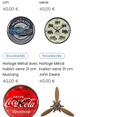
cm
verre
Prix
Prix
40,00 €
40,00 €
Nouveautés
Nouveautés
Horloge Métal avec
Horloge Métal
hublot verre 31 cm
hublot verre 31 cm
Mustang
John Deere
Prix
Prix
40,00 €
40,00 €