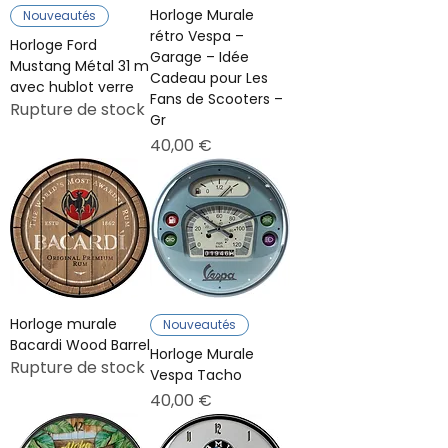
Horloge Murale
Nouveautés
rétro Vespa –
Horloge Ford
Garage – Idée
Mustang Métal 31 m
Cadeau pour Les
avec hublot verre
Fans de Scooters –
Rupture de stock
Gr
Prix
40,00 €
Horloge murale
Nouveautés
Bacardi Wood Barrel
Horloge Murale
Rupture de stock
Vespa Tacho
Prix
40,00 €