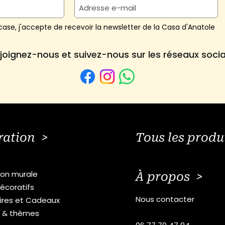
ase, j'accepte de recevoir la newsletter de la Casa d'Anatole
joignez-nous et suivez-nous sur les réseaux soci
ration >
Tous les produ
ion murale
À propos >
écoratifs
Nous contacter
ires et Cadeaux
s & thèmes