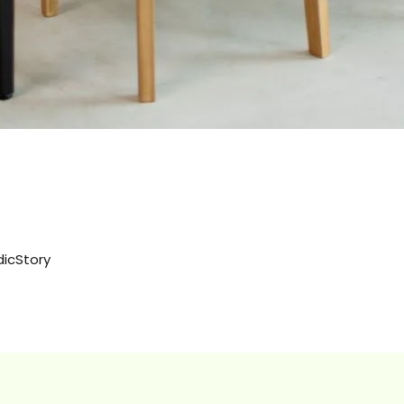
dicStory