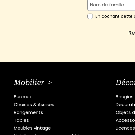
En cochant cette c
Re
Mobilier >
Déco
Bureaux
Bougies
Chaises & Assises
Décorat
Rangements
Objets d
Tables
Accesso
Meubles vintage
Licence