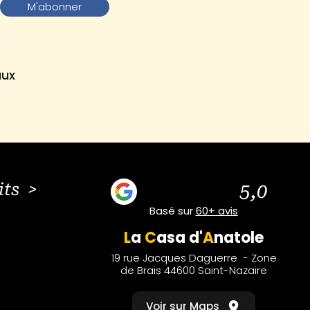
M'abonner
aux
its >
5,0
Basé sur
60+ avis
L
a
C
asa
d'
A
natole
19 rue Jacques Daguerre - Zone
de Brais 44600 Saint-Nazaire
Voir sur Maps