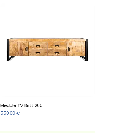
Meuble TV Britt 200
Meuble TV Jade N
Prix
Prix
550,00 €
891,00 €