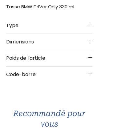
Tasse BMW DrIVer Only 330 ml
Type
Tasse
Dimensions
330 ml
Poids de l'article
0.310 kg
Code-barre
4036113430515
Recommandé pour
vous