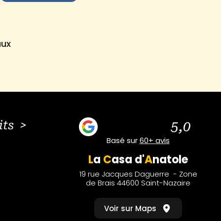
aux
its >
5,0
Basé sur
60+ avis
L
a
C
asa
d'
A
natole
19 rue Jacques Daguerre - Zone
de Brais 44600 Saint-Nazaire
Voir sur Maps