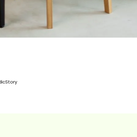
dicStory