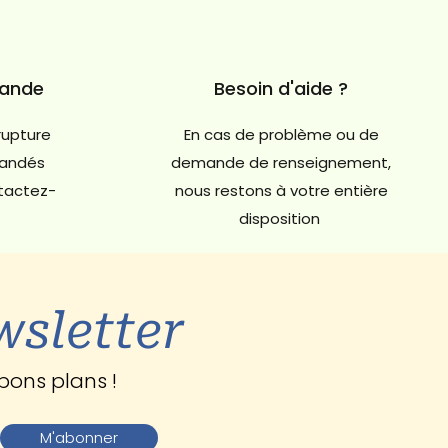
mande
Besoin d'aide ?
rupture
En cas de problème ou de
andés
demande de renseignement,
ntactez-
nous restons à votre entière
disposition
wsletter
bons plans !
M'abonner