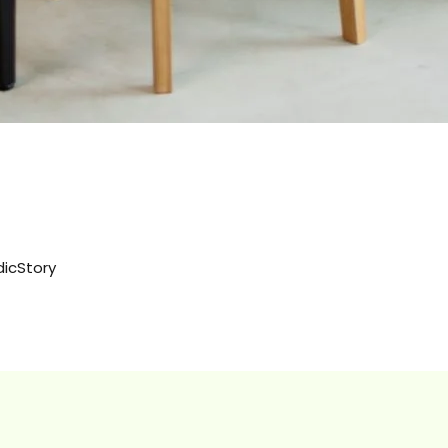
dicStory