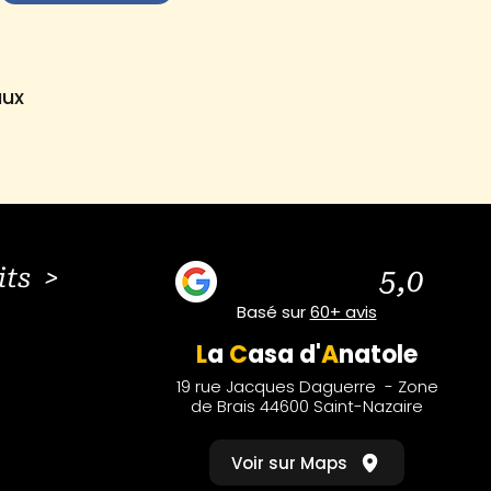
aux
its >
5,0
Basé sur
60+ avis
L
a
C
asa
d'
A
natole
19 rue Jacques Daguerre - Zone
de Brais 44600 Saint-Nazaire
Voir sur Maps