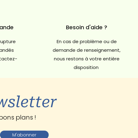
mande
Besoin d'aide ?
rupture
En cas de problème ou de
andés
demande de renseignement,
ntactez-
nous restons à votre entière
disposition
wsletter
bons plans !
M'abonner