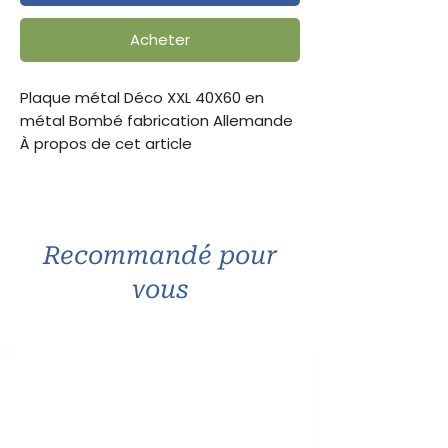
Acheter
Plaque métal Déco XXL 40X60 en
métal Bombé fabrication Allemande
À propos de cet article
Plaque de décoration en métal
Dimensions: 30 x 40 cm
Fabriquée en acier solide
4 trous pré-percés pour faciliter la
Recommandé pour
fiation murale
Idéal pour décorer votre intérieur
vous