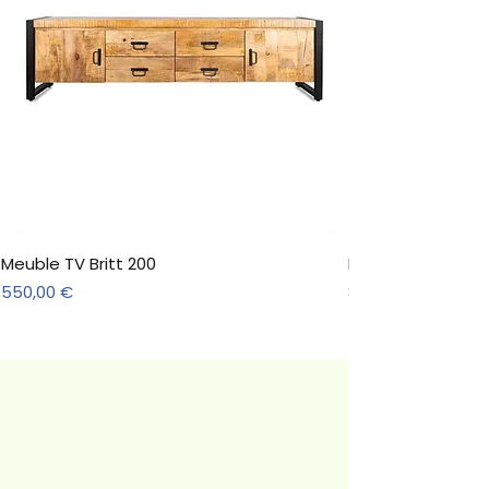
Meuble TV Britt 200
Meuble TV Jade N
Prix
Prix
550,00 €
891,00 €