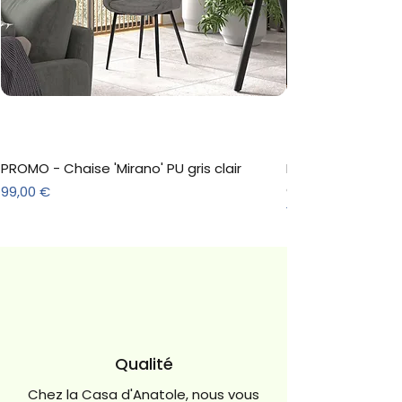
PROMO - Chaise 'Mirano' PU gris clair
Meuble à chaussure
décor Sonoma
Prix
99,00 €
Prix
157,30 €
Qualité
Chez la Casa d'Anatole, nous vous