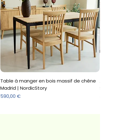
Table à manger en bois massif de chêne
Armoire 'Marc' 3 
Madrid | NordicStory
Sonoma
Prix
Prix
590,00 €
312,18 €