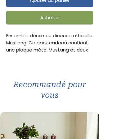
Ajouter au panier
Acheter
Ensemble déco sous licence officielle
Mustang. Ce pack cadeau contient
une plaque métal Mustang et deux
mugs assortis, dont un modèle est
une nouveauté de cette fin d'année.
Une idée cadeau parfaite pour les
amateurs de muscle cars et d’objets
Recommandé pour
déco inspirés de l’univers automobile
américain.
vous