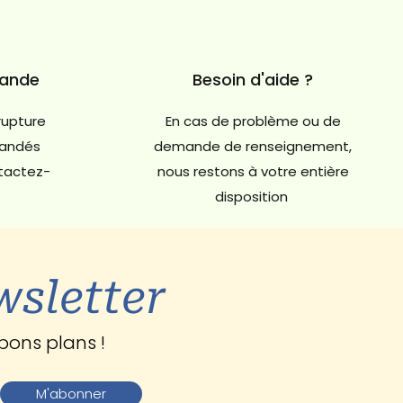
mande
Besoin d'aide ?
rupture
En cas de problème ou de
andés
demande de renseignement,
ntactez-
nous restons à votre entière
disposition
wsletter
bons plans !
M'abonner