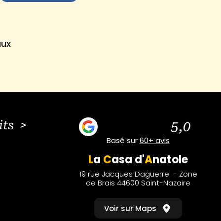
aux
its >
5,0
Basé sur
60+ avis
L
a
C
asa
d'
A
natole
19 rue Jacques Daguerre - Zone
de Brais 44600 Saint-Nazaire
Voir sur Maps