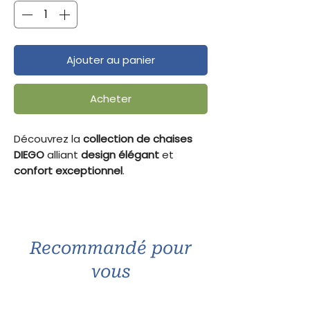
Ajouter au panier
Acheter
Découvrez la
collection de chaises
DIEGO
alliant
design élégant
et
confort exceptionnel
.
Testées et approuvées, ces
chaises
pivotantes à 180°
transforment
chaque repas en un
moment de
plaisir et de détente
.
Recommandé pour
🔹
Coloris disponibles :
Bleu, rose,
vous
crème, gris
🔹
Style :
Moderne, chaleureux et