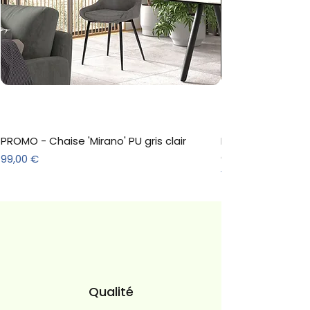
PROMO - Chaise 'Mirano' PU gris clair
Meuble à chaussure
décor Sonoma
Prix
99,00 €
Prix
157,30 €
Qualité