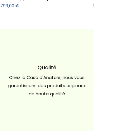
Madrid | NordicSt
Prix
799,00 €
Prix
590,00 €
Qualité
Chez la Casa d'Anatole, nous vous
garantissons des produits originaux
de haute qualité