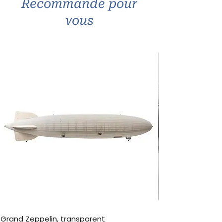
Recommandé pour
vous
Grand Zeppelin, transparent
Table à manger e