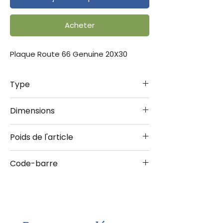
Acheter
Plaque Route 66 Genuine 20X30
Type
Plaque 20X30
Dimensions
20x30 cm
Poids de l'article
0.240 kg
Code-barre
4036113223148