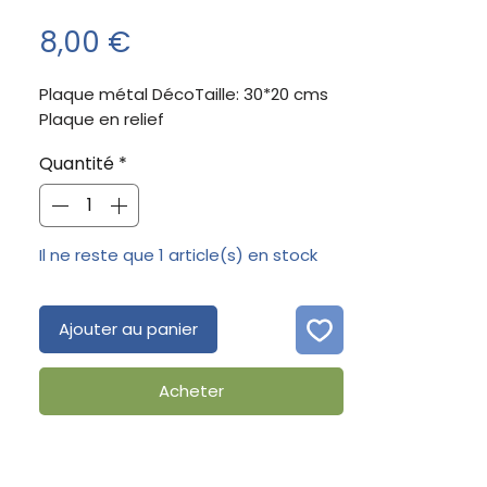
Prix
8,00 €
Plaque métal DécoTaille: 30*20 cms
Plaque en relief
Quantité
*
Il ne reste que 1 article(s) en stock
Ajouter au panier
Acheter