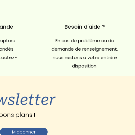
mande
Besoin d'aide ?
rupture
En cas de problème ou de
andés
demande de renseignement,
ntactez-
nous restons à votre entière
disposition
wsletter
bons plans !
M'abonner