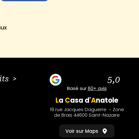
aux
its >
5,0
Basé sur
60+ avis
L
a
C
asa
d'
A
natole
19 rue Jacques Daguerre - Zone
de Brais 44600 Saint-Nazaire
Voir sur Maps