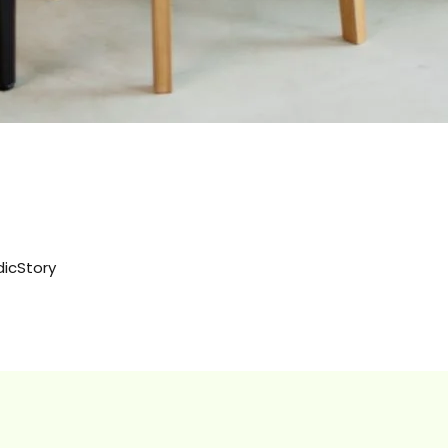
dicStory