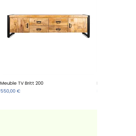
Meuble TV Britt 200
Meuble TV Jade N
Prix
Prix
550,00 €
891,00 €