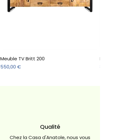
Meuble TV Britt 200
Meuble TV Jade N
Prix
Prix
550,00 €
891,00 €
Qualité
Chez la Casa d'Anatole, nous vous