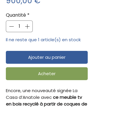
Prix
900,00 €
Quantité
*
Il ne reste que 1 article(s) en stock
Ajouter au panier
Acheter
Encore, une nouveauté signée La
Casa d’Anatole avec
ce meuble tv
en bois recyclé à partir de coques de
bateaux !
Ce meuble TV en bois recyclé a été
fabriqué à partir de différentes