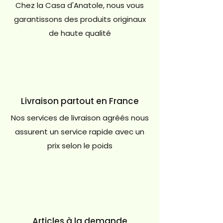
variations de teintes dépendant
Chez la Casa d'Anatole, nous vous
du patchwork de bois utilisés
garantissons des produits originaux
provenant de différents bateaux -
de haute qualité
Livraison
: Meuble livré monté
Livraison partout en France
Nos services de livraison agréés nous
assurent un service rapide avec un
prix selon le poids
Articles à la demande