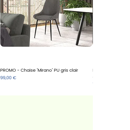
HARIBO™ ©2025 HARIBO Group. Tous
droits réservés.
PROMO - Chaise 'Mirano' PU gris clair
Meuble à chaussure
décor Sonoma
Prix
99,00 €
Prix
157,30 €