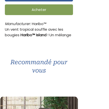
Acheter
Manufacturer:
Haribo™
Un vent tropical souffle avec les
bougies
Haribo™ Island
! Un mélange
vibrant de
pêche
,
fraise
et
melon
,
relevé par des notes de
noix de coco
et
vanille
. Parfait pour une ambiance
estivale et sucrée.
Recommandé pour
Cire :
stéarine et paraffine raffinée
vous
Mèche :
coton 100%
Durée de combustion :
12 à 20
heures par bougie
Contenance :
3 × 85 g
Couleur :
multicolore
Dimensions :
6,5 × 23,5 × 9 cm