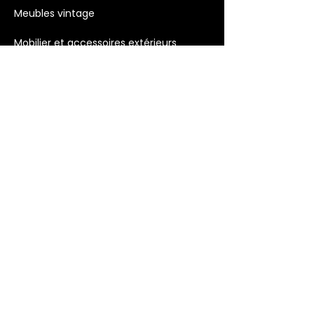
Meubles vintage
Mobilier et accessoires extérieurs
Luminaires
Décoration >
Bougies
Décoration murale
Objets décoratifs
Accessoires et Cadeaux
Licences & thèmes