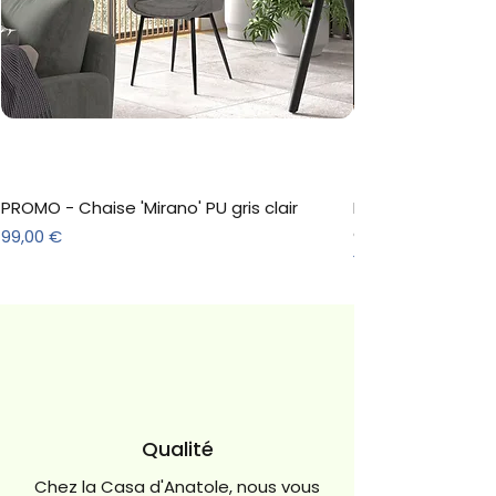
PROMO - Chaise 'Mirano' PU gris clair
Meuble à chaussure
décor Sonoma
Prix
99,00 €
Prix
157,30 €
Qualité
Chez la Casa d'Anatole, nous vous