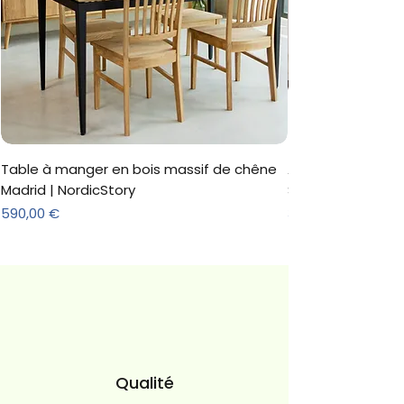
Table à manger en bois massif de chêne
Armoire 'Marc' 3 
Madrid | NordicStory
Sonoma
Prix
Prix
590,00 €
312,18 €
Qualité