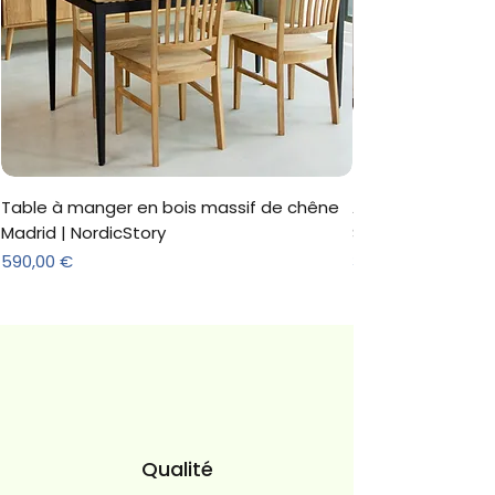
Table à manger en bois massif de chêne
Armoire 'Marc' 3 
Madrid | NordicStory
Sonoma
Prix
Prix
590,00 €
312,18 €
Qualité