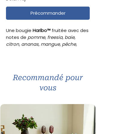
Précommander
Une bougie
Haribo™
fruitée avec des
notes de
pomme, freesia, baie,
citron, ananas, mangue, pêche,
prune
, un cœur de
jasmin, lys, fruit de
la passion et géranium
et un fond de
coco et vanille
. Idéale pour l’été.
Recommandé pour
Poids :
85 g
vous
Durée de combustion :
12–20 h
Mèches :
1 en coton 100 %
Cire :
stearin + paraffine raffinée
Famille olfactive :
fruitée
Existe en :
85g, 300g, 510g