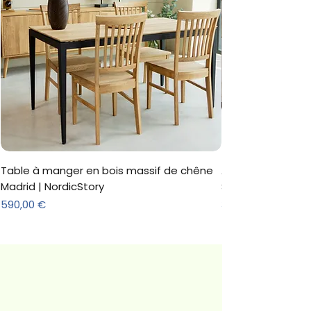
Table à manger en bois massif de chêne
Armoire 'Marc' 3 
Madrid | NordicStory
Sonoma
Prix
Prix
590,00 €
312,18 €