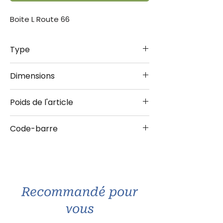
Boite L Route 66
Type
Boîte 3L
Dimensions
10x14x20 cm
Poids de l'article
0.280 kg
Code-barre
4036113301501
Recommandé pour
vous