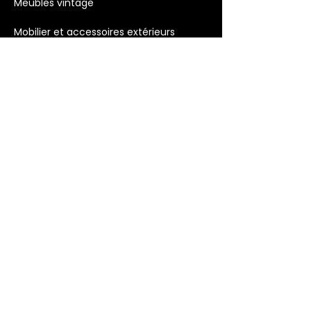
Meubles vintage
Mobilier et accessoires extérieurs
Luminaires
Décoration >
Bougies
Décoration murale
Objets décoratifs
Accessoires et Cadeaux
Licences & thèmes