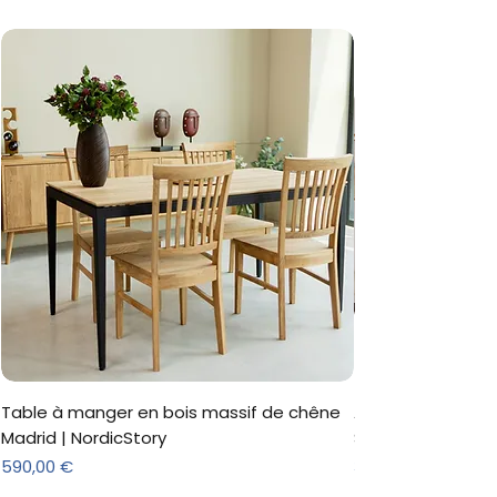
Table à manger en bois massif de chêne
Armoire 'Marc' 3 
Madrid | NordicStory
Sonoma
Prix
Prix
590,00 €
312,18 €