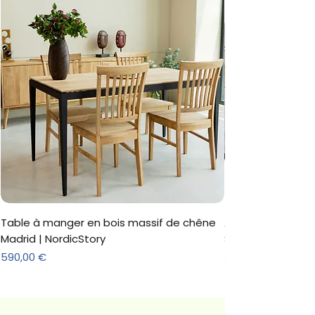
Table à manger en bois massif de chêne
Armoire 'Marc' 3 
Madrid | NordicStory
Sonoma
Prix
Prix
590,00 €
312,18 €