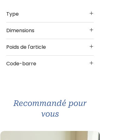
Type
Boîte Clips 1.3L
Dimensions
7.5x11x17.5
Poids de l'article
0.220 kg
Code-barre
4036113311289
Recommandé pour
vous