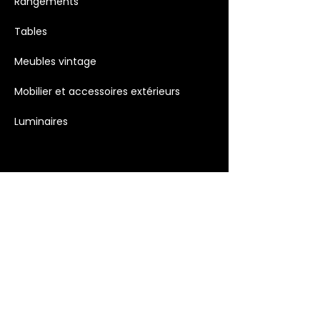
Rangements
Tables
Meubles vintage
Mobilier et accessoires extérieurs
Luminaires
Décoration >
Bougies
Décoration murale
Objets décoratifs
Accessoires et Cadeaux