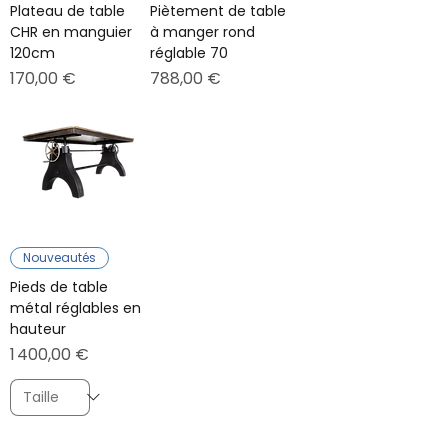
Plateau de table
Piètement de table
CHR en manguier
à manger rond
120cm
réglable 70
Prix
Prix
170,00 €
788,00 €
Nouveautés
Pieds de table
métal réglables en
hauteur
Prix
1 400,00 €