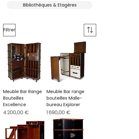
Bibliothèques & Etagères
Filtrer
Meuble Bar Range
Meuble Bar range
Bouteilles
bouteilles Malle-
Excellence
bureau Explorer
Prix
Prix
4 200,00 €
1 690,00 €