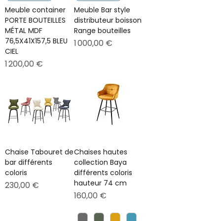
Meuble container
Meuble Bar style
PORTE BOUTEILLES
distributeur boisson
MÉTAL MDF
Range bouteilles
76,5X41X157,5 BLEU
Prix
1 000,00 €
CIEL
Prix
1 200,00 €
Chaise Tabouret de
Chaises hautes
bar différents
collection Baya
coloris
différents coloris
hauteur 74 cm
Prix
230,00 €
Prix
160,00 €