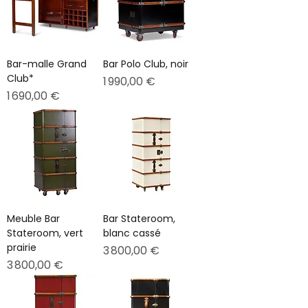
Bar-malle Grand
Bar Polo Club, noir
Club*
Prix
1 990,00 €
Prix
1 690,00 €
Meuble Bar
Bar Stateroom,
Stateroom, vert
blanc cassé
prairie
Prix
3 800,00 €
Prix
3 800,00 €