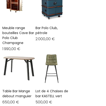
Meuble range
Bar Polo Club,
bouteilles Cave Bar
pétrole
Polo Club
Prix
2 000,00 €
Champagne
Prix
1 990,00 €
Table Bar Mange
Lot de 4 Chaises de
debout manguier
bar KASTELL vert
Prix
Prix
650,00 €
500,00 €