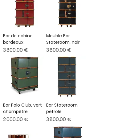
Bar de cabine,
Meuble Bar
bordeaux
Stateroom, noir
Prix
Prix
3 800,00 €
3 800,00 €
Bar Polo Club, vert
Bar Stateroom,
champêtre
pétrole
Prix
Prix
2 000,00 €
3 800,00 €