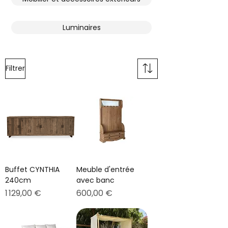
Luminaires
Filtrer
Buffet CYNTHIA
Meuble d'entrée
240cm
avec banc
Prix
Prix
1 129,00 €
600,00 €