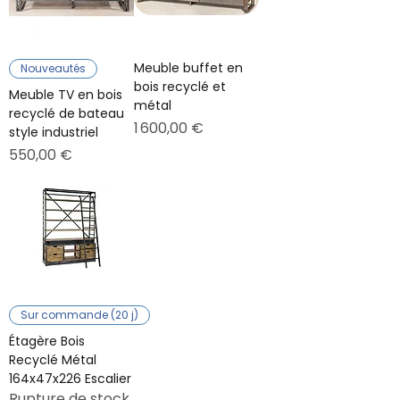
Meuble buffet en
Nouveautés
bois recyclé et
Meuble TV en bois
métal
recyclé de bateau
Prix
1 600,00 €
style industriel
Prix
550,00 €
Sur commande (20 j)
Étagère Bois
Recyclé Métal
164x47x226 Escalier
Rupture de stock