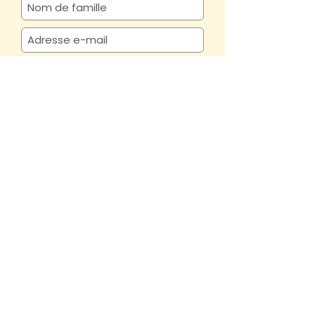
En cochant cette case,
j'accepte de recevoir la
newsletter de la Casa
d'Anatole
M'abonner
Mobilier >
Bureaux