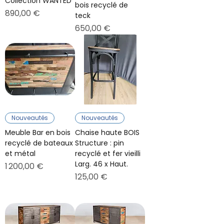
Collection WANTED
bois recyclé de
Prix
890,00 €
teck
Prix
650,00 €
Nouveautés
Nouveautés
Meuble Bar en bois
Chaise haute BOIS
recyclé de bateaux
Structure : pin
et métal
recyclé et fer vieilli
Larg. 46 x Haut.
Prix
1 200,00 €
Prix
125,00 €