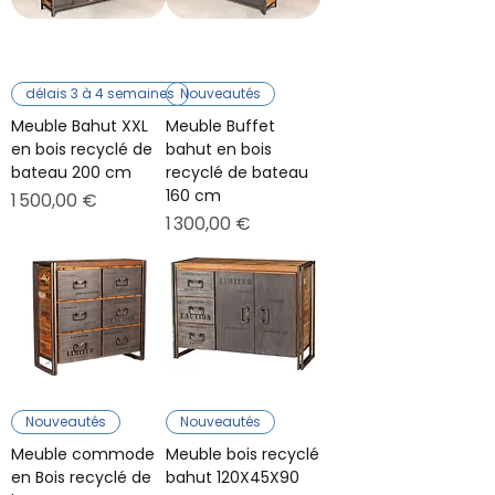
délais 3 à 4 semaines
Nouveautés
Meuble Bahut XXL
Meuble Buffet
en bois recyclé de
bahut en bois
bateau 200 cm
recyclé de bateau
160 cm
Prix
1 500,00 €
Prix
1 300,00 €
Nouveautés
Nouveautés
Meuble commode
Meuble bois recyclé
en Bois recyclé de
bahut 120X45X90