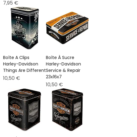
Prix
7,95 €
Boîte A Clips
Boîte À Sucre
Harley-Davidson
Harley-Davidson
Things Are Different
Service & Repair
23x16x7
Prix
10,50 €
Prix
10,50 €