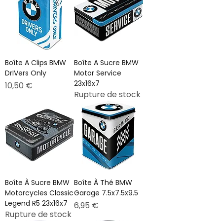
Boîte A Clips BMW
Boîte A Sucre BMW
DrIVers Only
Motor Service
23x16x7
Prix
10,50 €
Rupture de stock
Boîte À Sucre BMW
Boîte À Thé BMW
Motorcycles Classic
Garage 7.5x7.5x9.5
Legend R5 23x16x7
Prix
6,95 €
Rupture de stock