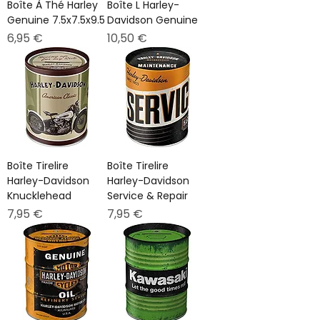
Boîte À Thé Harley
Boîte L Harley-
Genuine 7.5x7.5x9.5
Davidson Genuine
Prix
Prix
6,95 €
10,50 €
Boîte Tirelire
Boîte Tirelire
Harley-Davidson
Harley-Davidson
Knucklehead
Service & Repair
Prix
Prix
7,95 €
7,95 €