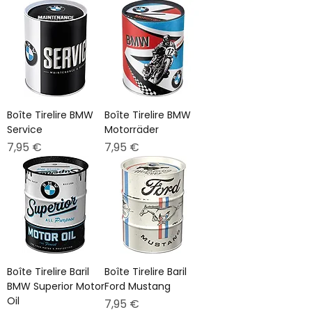
Boîte Tirelire BMW
Boîte Tirelire BMW
Service
Motorräder
Prix
Prix
7,95 €
7,95 €
Boîte Tirelire Baril
Boîte Tirelire Baril
BMW Superior Motor
Ford Mustang
Oil
Prix
7,95 €