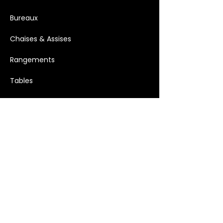
Bureaux
Chaises & Assises
Rangements
Tables
Meubles vintage
Mobilier et accessoires extérieurs
Luminaires
Décoration >
Bougies