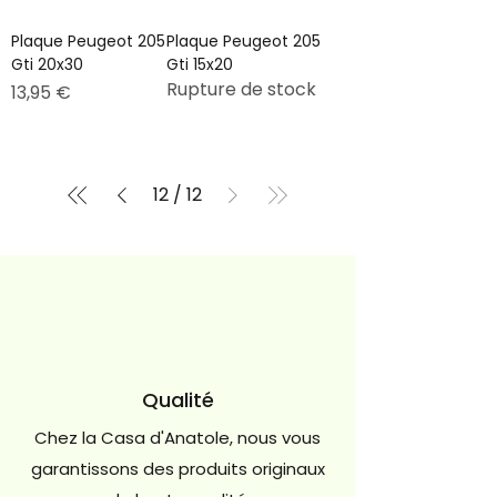
Plaque Peugeot 205
Plaque Peugeot 205
Gti 20x30
Gti 15x20
Rupture de stock
Prix
13,95 €
12
/
12
Qualité
Chez la Casa d'Anatole, nous vous
garantissons des produits originaux