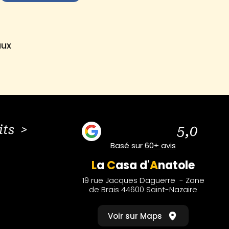
aux
its >
5,0
Basé sur
60+ avis
L
a
C
asa
d'
A
natole
19 rue Jacques Daguerre - Zone
de Brais 44600 Saint-Nazaire
Voir sur Maps