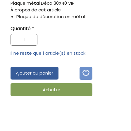
Plaque métal Déco 30X40 VIP
À propos de cet article
Plaque de décoration en métal
Dimensions: 30 x 40 cm
Quantité
*
Fabriquée en acier solide
4 trous pré-percés pour faciliter la
fiation murale
Idéal pour décorer votre intérieur
Il ne reste que 1 article(s) en stock
Ajouter au panier
Acheter