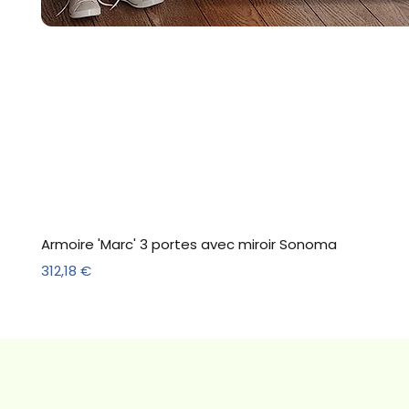
Armoire 'Marc' 3 portes avec miroir Sonoma
Prix
312,18 €