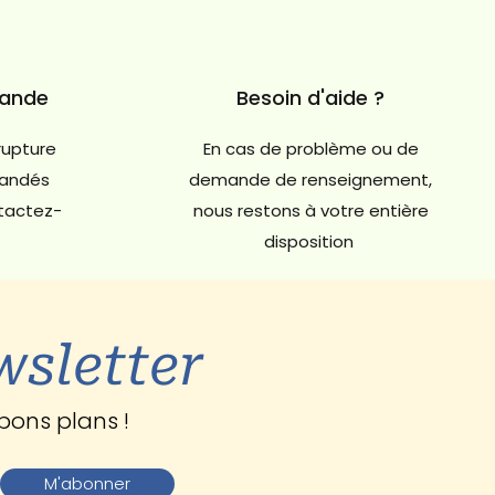
mande
Besoin d'aide ?
rupture
En cas de problème ou de
andés
demande de renseignement,
ntactez-
nous restons à votre entière
disposition
wsletter
bons plans !
M'abonner