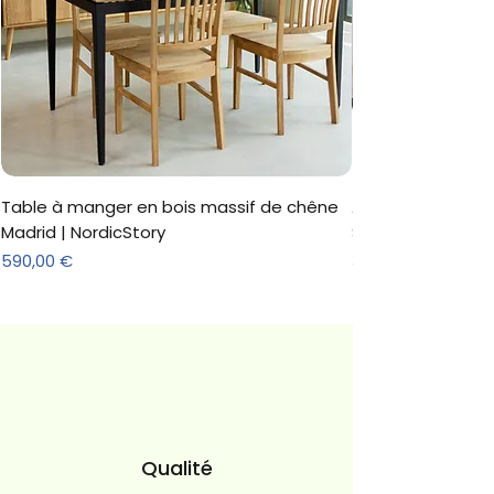
Table à manger en bois massif de chêne
Armoire 'Marc' 3 
Madrid | NordicStory
Sonoma
Prix
Prix
590,00 €
312,18 €
Qualité