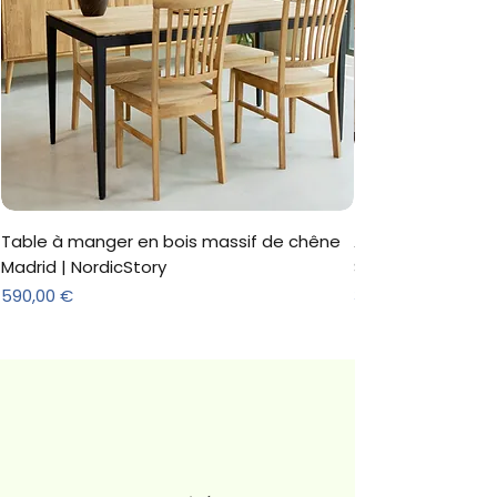
Table à manger en bois massif de chêne
Armoire 'Marc' 3 
Madrid | NordicStory
Sonoma
Prix
Prix
590,00 €
312,18 €