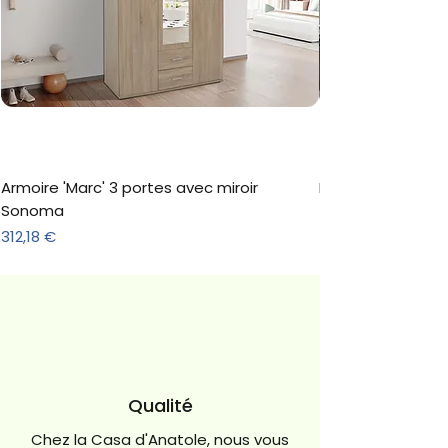
Armoire 'Marc' 3 portes avec miroir
Buffet 'Lagos' 2
Sonoma
Prix
529,98 €
Prix
312,18 €
Qualité
Chez la Casa d'Anatole, nous vous